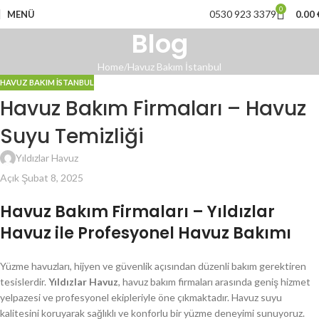
0
0530 923 3379
MENÜ
0.00
Blog
Home
Havuz Bakım İstanbul
HAVUZ BAKIM İSTANBUL
Havuz Bakım Firmaları – Havuz
Suyu Temizliği
Yıldızlar Havuz
Açık Şubat 8, 2025
Havuz Bakım Firmaları – Yıldızlar
Havuz ile Profesyonel Havuz Bakımı
Yüzme havuzları, hijyen ve güvenlik açısından düzenli bakım gerektiren
tesislerdir.
Yıldızlar Havuz
, havuz bakım firmaları arasında geniş hizmet
yelpazesi ve profesyonel ekipleriyle öne çıkmaktadır. Havuz suyu
kalitesini koruyarak sağlıklı ve konforlu bir yüzme deneyimi sunuyoruz.