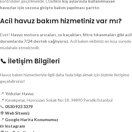
kontrolden geçirilmelidir. Özellikle
kış aylarında kullanılmayan
havuzlar için sezona girişte bakım yapılması şarttır.
Acil havuz bakım hizmetiniz var mı?
Evet!
Havuz motoru arızaları, su kaçakları, filtre tıkanmaları gibi acil
durumlarda 7/24 destek sağlıyoruz.
Acil bakım ekibimiz en kısa sürede
müdahale etmektedir.
📞 İletişim Bilgileri
Havuz bakım hizmetleriyle ilgili daha fazla bilgi almak için bizimle iletişime
geçebilirsiniz!
📍
Yıldızlar Havuz
📍 Kavakpınar, Hüsnüzan Sokak No:18, 34890 Pendik/İstanbul
📞
0530 923 3379
🌍
Web Sitemiz
📍
Google Harita Konumumuz
📸
Instagram