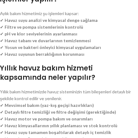
Aylık bakım hizmetimiz şu işlemleri kapsar:
✔
Havuz suyu analizi ve kimyasal denge sağlama
✔
Filtre ve pompa sistemlerinin kontrolü
✔
pH ve klor seviyelerinin ayarlanması
✔
Havuz tabanı ve duvarlarının temizlenmesi
✔
Yosun ve bakteri önleyici kimyasal uygulamaları
✔
Havuz suyunun berraklığının korunması
Yıllık havuz bakım hizmeti
kapsamında neler yapılır?
Yıllık bakım hizmetimizde havuz sisteminizin tüm bileşenleri detaylı bir
şekilde kontrol edilir ve yenilenir.
✔
Mevsimsel bakım (yaz-kış geçişi hazırlıkları)
✔
Detaylı filtre temizliği ve filtre değişimi (gerektiğinde)
✔
Havuz motor ve pompa bakım ve onarımları
✔
Havuz kimyasallarının yıllık planlaması ve stok kontrolü
✔
Havuz suyu tamamen boşaltılarak detaylı iç temizlik