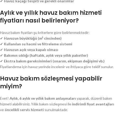
✔
Havuz kaçağı tespiti ve gerekli onarımlar
Aylık ve yıllık havuz bakım hizmeti
fiyatları nasıl belirleniyor?
Havuz bakım fiyatları şu kriterlere göre belirlenmektedir:
✔
Havuzun büyüklüğü (m² cinsinden)
✔
Kullanılan su hacmi ve filtreleme sistemi
✔
Havuzun açık veya kapalı olması
✔
Bakımın sıklığı (haftalık, aylık veya yıllık paketler)
✔
Ekstra bakım gereksinimleri (onarım, ekipman değişimi vb.)
Fiyatlandırma için havuz yerinde incelenir ve ihtiyaca göre teklif sunulur.
Havuz bakım sözleşmesi yapabilir
miyim?
Evet!
Aylık, 6 aylık ve yıllık bakım anlaşmaları
yaparak, düzenli bakım
hizmeti alabilirsiniz. Yıllık bakım sözleşmesi ile
indirimli fiyat avantajları
ve
öncelikli servis hizmeti
sunulmaktadır.