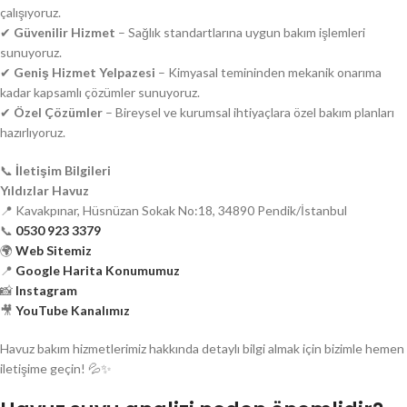
çalışıyoruz.
✔
Güvenilir Hizmet
– Sağlık standartlarına uygun bakım işlemleri
sunuyoruz.
✔
Geniş Hizmet Yelpazesi
– Kimyasal temininden mekanik onarıma
kadar kapsamlı çözümler sunuyoruz.
✔
Özel Çözümler
– Bireysel ve kurumsal ihtiyaçlara özel bakım planları
hazırlıyoruz.
📞
İletişim Bilgileri
Yıldızlar Havuz
📍 Kavakpınar, Hüsnüzan Sokak No:18, 34890 Pendik/İstanbul
📞
0530 923 3379
🌍
Web Sitemiz
📍
Google Harita Konumumuz
📸
Instagram
🎥
YouTube Kanalımız
Havuz bakım hizmetlerimiz hakkında detaylı bilgi almak için bizimle hemen
iletişime geçin! 💦✨