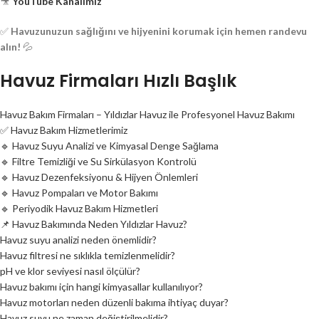
🎥
YouTube Kanalımız
✅
Havuzunuzun sağlığını ve hijyenini korumak için hemen randevu
alın!
💦
Havuz Firmaları Hızlı Başlık
Havuz Bakım Firmaları – Yıldızlar Havuz ile Profesyonel Havuz Bakımı
✅ Havuz Bakım Hizmetlerimiz
🔹 Havuz Suyu Analizi ve Kimyasal Denge Sağlama
🔹 Filtre Temizliği ve Su Sirkülasyon Kontrolü
🔹 Havuz Dezenfeksiyonu & Hijyen Önlemleri
🔹 Havuz Pompaları ve Motor Bakımı
🔹 Periyodik Havuz Bakım Hizmetleri
📌 Havuz Bakımında Neden Yıldızlar Havuz?
Havuz suyu analizi neden önemlidir?
Havuz filtresi ne sıklıkla temizlenmelidir?
pH ve klor seviyesi nasıl ölçülür?
Havuz bakımı için hangi kimyasallar kullanılıyor?
Havuz motorları neden düzenli bakıma ihtiyaç duyar?
Havuz suyu ne zaman değiştirilmelidir?