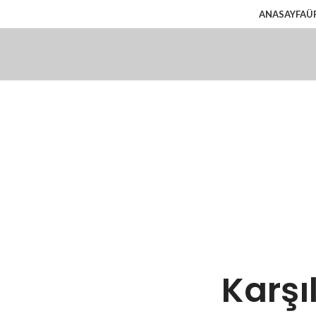
ANASAYFA
Ü
Karşı