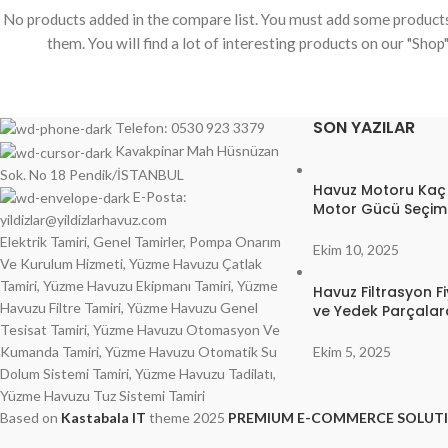
No products added in the compare list. You must add some produc
them. You will find a lot of interesting products on our "Shop
SON YAZILAR
Telefon: 0530 923 3379
Kavakpinar Mah Hüsnüzan
Sok. No 18 Pendik/İSTANBUL
Havuz Motoru Kaç
E-Posta:
Motor Gücü Seçimi
yildizlar@yildizlarhavuz.com
Elektrik Tamiri, Genel Tamirler, Pompa Onarım
Ekim 10, 2025
Ve Kurulum Hizmeti, Yüzme Havuzu Çatlak
Tamiri, Yüzme Havuzu Ekipmanı Tamiri, Yüzme
Havuz Filtrasyon Fi
Havuzu Filtre Tamiri, Yüzme Havuzu Genel
ve Yedek Parçala
Tesisat Tamiri, Yüzme Havuzu Otomasyon Ve
Ekim 5, 2025
Kumanda Tamiri, Yüzme Havuzu Otomatik Su
Dolum Sistemi Tamiri, Yüzme Havuzu Tadilatı,
Yüzme Havuzu Tuz Sistemi Tamiri
Based on
Kastabala IT
theme
2025
PREMIUM E-COMMERCE SOLUT