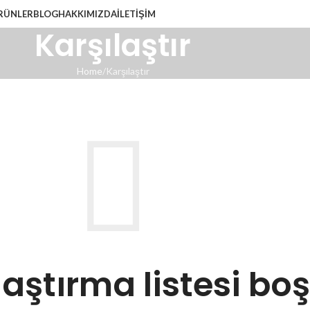
RÜNLER
BLOG
HAKKIMIZDA
İLETIŞIM
Karşılaştır
Home
Karşılaştır
laştırma listesi boş