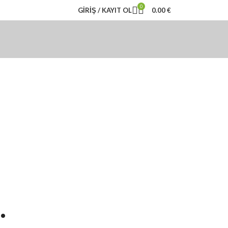
0
GIRIŞ / KAYIT OL
0.00
€
.