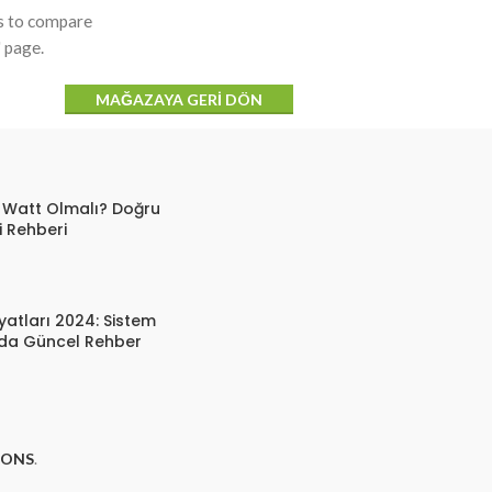
ts to compare
" page.
MAĞAZAYA GERI DÖN
 Watt Olmalı? Doğru
 Rehberi
yatları 2024: Sistem
rda Güncel Rehber
IONS
.