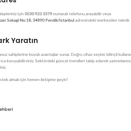
Adres
epleriniz için
0530 923 3379
numaralı telefonu arayabilir veya
zan Sokagi No:18, 34890 Pendik/İstanbul
adresindeki merkezden teknik
ark Yaratın
z sahiplerine büyük avantajlar sunar. Doğru cihaz seçimi, bilinçli kullan
a koruyabilirsiniz. Sektördeki güncel trendleri takip ederek yatırımlarınız
niz.
ek almak için hemen iletişime geçin!
Rehberi