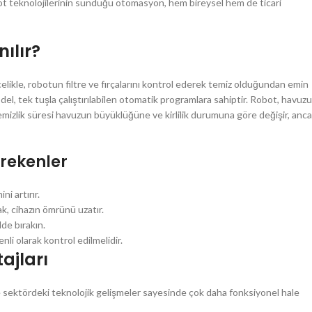
obot teknolojilerinin sunduğu otomasyon, hem bireysel hem de ticari
ılır?
elikle, robotun filtre ve fırçalarını kontrol ederek temiz olduğundan emin
el, tek tuşla çalıştırılabilen otomatik programlara sahiptir. Robot, havuz
. Temizlik süresi havuzun büyüklüğüne ve kirlilik durumuna göre değişir, anc
erekenler
i artırır.
k, cihazın ömrünü uzatır.
de bırakın.
nli olarak kontrol edilmelidir.
ajları
 sektördeki teknolojik gelişmeler sayesinde çok daha fonksiyonel hale