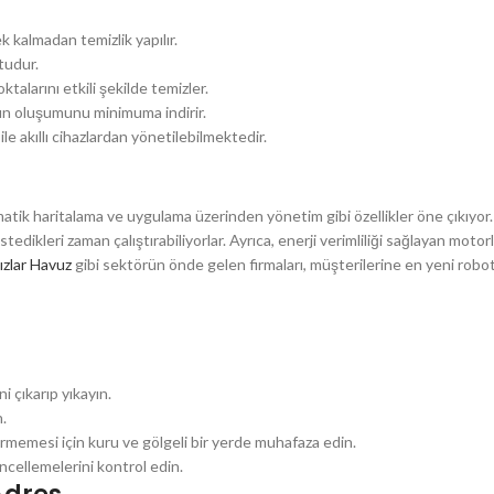
kalmadan temizlik yapılır.
tudur.
alarını etkili şekilde temizler.
sun oluşumunu minimuma indirir.
e akıllı cihazlardan yönetilebilmektedir.
omatik haritalama ve uygulama üzerinden yönetim gibi özellikler öne çıkıyor.
stedikleri zaman çalıştırabiliyorlar. Ayrıca, enerji verimliliği sağlayan motor
dızlar Havuz
gibi sektörün önde gelen firmaları, müşterilerine en yeni robo
i çıkarıp yıkayın.
n.
memesi için kuru ve gölgeli bir yerde muhafaza edin.
üncellemelerini kontrol edin.