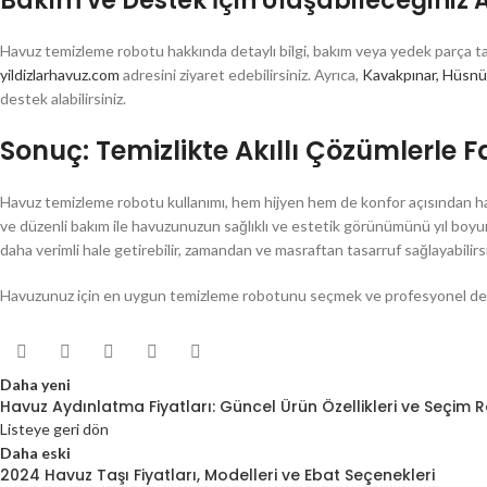
Bakım ve Destek İçin Ulaşabileceğiniz 
Havuz temizleme robotu hakkında detaylı bilgi, bakım veya yedek parça tal
yildizlarhavuz.com
adresini ziyaret edebilirsiniz. Ayrıca,
Kavakpınar, Hüsnü
destek alabilirsiniz.
Sonuç: Temizlikte Akıllı Çözümlerle F
Havuz temizleme robotu kullanımı, hem hijyen hem de konfor açısından havu
ve düzenli bakım ile havuzunuzun sağlıklı ve estetik görünümünü yıl boyunc
daha verimli hale getirebilir, zamandan ve masraftan tasarruf sağlayabilirsi
Havuzunuz için en uygun temizleme robotunu seçmek ve profesyonel dest
Daha yeni
Havuz Aydınlatma Fiyatları: Güncel Ürün Özellikleri ve Seçim 
Listeye geri dön
Daha eski
2024 Havuz Taşı Fiyatları, Modelleri ve Ebat Seçenekleri