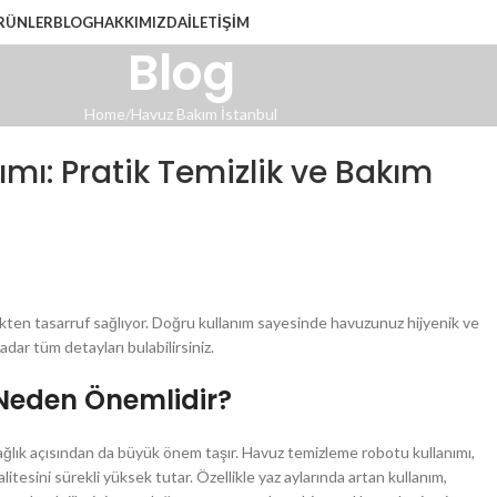
RÜNLER
BLOG
HAKKIMIZDA
İLETIŞIM
Blog
Home
Havuz Bakım İstanbul
ı: Pratik Temizlik ve Bakım
ten tasarruf sağlıyor. Doğru kullanım sayesinde havuzunuz hijyenik ve
adar tüm detayları bulabilirsiniz.
Neden Önemlidir?
ağlık açısından da büyük önem taşır. Havuz temizleme robotu kullanımı,
tesini sürekli yüksek tutar. Özellikle yaz aylarında artan kullanım,