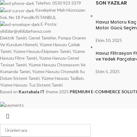
SON YAZILAR
Telefon: 0530 923 3379
Kavakpinar Mah Hüsnüzan
Sok. No 18 Pendik/İSTANBUL
Havuz Motoru Kaç
E-Posta:
Motor Gücü Seçimi
yildizlar@yildizlarhavuz.com
Elektrik Tamiri, Genel Tamirler, Pompa Onarım
Ekim 10, 2025
Ve Kurulum Hizmeti, Yüzme Havuzu Çatlak
Tamiri, Yüzme Havuzu Ekipmanı Tamiri, Yüzme
Havuz Filtrasyon Fi
Havuzu Filtre Tamiri, Yüzme Havuzu Genel
ve Yedek Parçala
Tesisat Tamiri, Yüzme Havuzu Otomasyon Ve
Ekim 5, 2025
Kumanda Tamiri, Yüzme Havuzu Otomatik Su
Dolum Sistemi Tamiri, Yüzme Havuzu Tadilatı,
Yüzme Havuzu Tuz Sistemi Tamiri
Based on
Kastabala IT
theme
2025
PREMIUM E-COMMERCE SOLUT