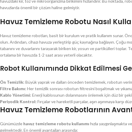
havuzdaki kir, toz ve mikroorganizma birikimini hızlandırır. Bu noktada, r
havuzlarda önemli bir çözüm haline gelmiştir.
Havuz Temizleme Robotu Nasıl Kullan
Havuz temizleme robotları, basit bir kurulum ve pratik kullanım sunar. Önc
olun. Ardından, cihazı havuza yerleştirip güç kaynağına bağlayın. Çoğu mod
tabanını ve duvarlarını tarayarak biriken kir, yosun ve partikülleri toplar
ortalama bir havuzda 1-2 saat arası yeterli olacaktır.
Robot Kullanımında Dikkat Edilmesi G
Ön Temizlik:
Büyük yaprak ve dalları önceden temizlemek, robotun verimin
Filtre Bakımı:
Her temizlik sonrası robotun filtresini boşaltmak ve yıkama
Kablo Yönetimi:
Enerji kablosunun dolanmasını önlemek için düz bir şekil
Periyodik Kontrol:
Fırçalar ve hareketli parçalar, aşırı aşınmaya karşı düze
Havuz Temizleme Robotlarının Avant
Günümüzde
havuz temizleme robotu kullanımı
hızla yaygınlaşmakta ve
gelmektedir. En önemli avantajları arasında: