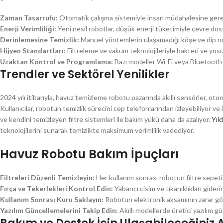
Zaman Tasarrufu:
Otomatik çalışma sistemiyle insan müdahalesine gerek 
Enerji Verimliliği:
Yeni nesil robotlar, düşük enerji tüketimiyle çevre dos
Derinlemesine Temizlik:
Manuel yöntemlerin ulaşamadığı köşe ve dip nokt
Hijyen Standartları:
Filtreleme ve vakum teknolojileriyle bakteri ve yo
Uzaktan Kontrol ve Programlama:
Bazı modeller Wi-Fi veya Bluetooth il
Trendler ve Sektörel Yenilikler
2024 yılı itibarıyla, havuz temizleme robotu pazarında akıllı sensörler, ot
Kullanıcılar, robotun temizlik sürecini cep telefonlarından izleyebiliyor ve i
ve kendini temizleyen filtre sistemleri ile bakım yükü daha da azalıyor.
Yıl
teknolojilerini sunarak temizlikte maksimum verimlilik vadediyor.
Havuz Robotu Bakım İpuçları
Filtreleri Düzenli Temizleyin:
Her kullanım sonrası robotun filtre sepetin
Fırça ve Tekerlekleri Kontrol Edin:
Yabancı cisim ve tıkanıklıkları gideri
Kullanım Sonrası Kuru Saklayın:
Robotun elektronik aksamının zarar gör
Yazılım Güncellemelerini Takip Edin:
Akıllı modellerde üretici yazılım g