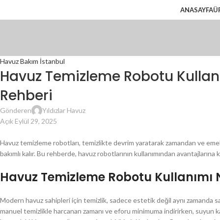
ANASAYFA
Ü
Havuz Bakım İstanbul
Havuz Temizleme Robotu Kullanım
Rehberi
Gönderen
Yıldızlar Havuz
Açık Eylül 29, 2025
Havuz temizleme robotları, temizlikte devrim yaratarak zamandan ve emek
bakımlı kalır. Bu rehberde, havuz robotlarının kullanımından avantajlarına k
Havuz Temizleme Robotu Kullanımı 
Modern havuz sahipleri için temizlik, sadece estetik değil aynı zamanda s
manuel temizlikle harcanan zamanı ve eforu minimuma indirirken, suyun kali