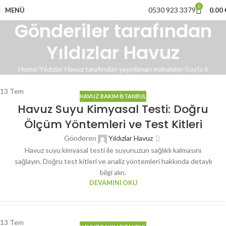
0
0530 923 3379
MENÜ
0.00
Gönderiler tarafından
Yıldızlar Havuz
Home
Yıldızlar Havuz tarafından yayınlanan makaleler
Sayfa 6
13
Tem
HAVUZ BAKIM İSTANBUL
Havuz Suyu Kimyasal Testi: Doğru
Ölçüm Yöntemleri ve Test Kitleri
Gönderen
Yıldızlar Havuz
Havuz suyu kimyasal testi ile suyunuzun sağlıklı kalmasını
sağlayın. Doğru test kitleri ve analiz yöntemleri hakkında detaylı
bilgi alın.
DEVAMINI OKU
13
Tem