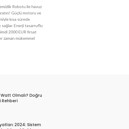
mizlik Robotu ile havuz
aratın! Güçlü motoru ve
emiyle kısa sürede
 sağlar. Enerji tasarruflu
 Şimdi 2000 EUR fırsat
 her zaman mükemmel
 Watt Olmalı? Doğru
 Rehberi
yatları 2024: Sistem