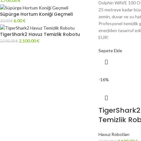
1,700.00
€
Dolphin WAVE 100 Ot
25 metreye kadar büyük
Süpürge Hortum Koniği Geçmeli
zemin, duvar ve su hatt
6.00
€
10.00
€
Profesyonel temizlik
enerjiden tasarruf ed
TigerShark2 Havuz Temizlik Robotu
EUR!
2,100.00
€
2,500.00
€
Sepete Ekle
-16%
TigerShark2
Temizlik Ro
Havuz Robotları