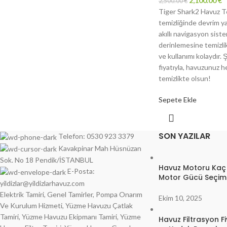
2,100.00
€
2,500.00
€
Tiger Shark2 Havuz Te
temizliğinde devrim y
akıllı navigasyon sist
derinlemesine temizlik
ve kullanımı kolaydır.
fiyatıyla, havuzunuz
temizlikte olsun!
Sepete Ekle
SON YAZILAR
Telefon: 0530 923 3379
Kavakpinar Mah Hüsnüzan
Sok. No 18 Pendik/İSTANBUL
Havuz Motoru Kaç
E-Posta:
Motor Gücü Seçimi
yildizlar@yildizlarhavuz.com
Elektrik Tamiri, Genel Tamirler, Pompa Onarım
Ekim 10, 2025
Ve Kurulum Hizmeti, Yüzme Havuzu Çatlak
Tamiri, Yüzme Havuzu Ekipmanı Tamiri, Yüzme
Havuz Filtrasyon Fi