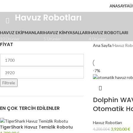
ANASAYFA
Ü
Havuz Robotları
HAVUZ EKIPMANLARI
HAVUZ KIMYASALLARI
HAVUZ ROBOTLARI
10 Ürünler
5 Ürünler
4 Ürünler
FIYAT
Ana Sayfa
Havuz Robo
-7%
Filtrele
Dolphin WAV
Otomatik H
EN ÇOK TERCIH EDILENLER
Havuz Robotları
TigerShark Havuz Temizlik Robotu
3,920.00
€
4,200.00
€