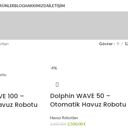
RÜNLER
BLOG
HAKKIMIZDA
İLETIŞIM
tları
Göster
9
1
-4%
Dolphin WAVE 50 –
E 100 –
Otomatik Havuz Robotu
avuz Robotu
Havuz Robotları
2,500.00
€
2,600.00
€