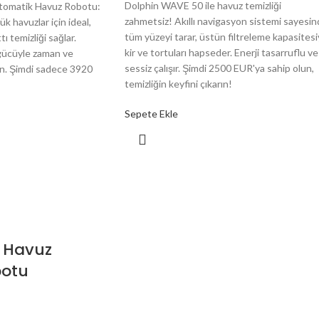
Dolphin WAVE 50 ile havuz temizliği
omatik Havuz Robotu:
zahmetsiz! Akıllı navigasyon sistemi sayesi
 havuzlar için ideal,
tüm yüzeyi tarar, üstün filtreleme kapasitesi
ı temizliği sağlar.
kir ve tortuları hapseder. Enerji tasarruflu ve
 gücüyle zaman ve
sessiz çalışır. Şimdi 2500 EUR'ya sahip olun,
in. Şimdi sadece 3920
temizliğin keyfini çıkarın!
Sepete Ekle
 Havuz
botu