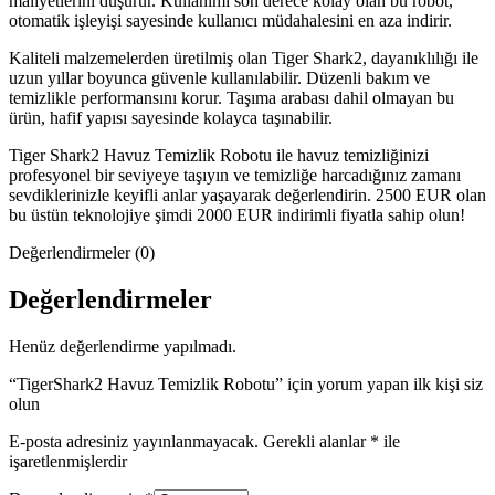
maliyetlerini düşürür. Kullanımı son derece kolay olan bu robot,
otomatik işleyişi sayesinde kullanıcı müdahalesini en aza indirir.
Kaliteli malzemelerden üretilmiş olan Tiger Shark2, dayanıklılığı ile
uzun yıllar boyunca güvenle kullanılabilir. Düzenli bakım ve
temizlikle performansını korur. Taşıma arabası dahil olmayan bu
ürün, hafif yapısı sayesinde kolayca taşınabilir.
Tiger Shark2 Havuz Temizlik Robotu ile havuz temizliğinizi
profesyonel bir seviyeye taşıyın ve temizliğe harcadığınız zamanı
sevdiklerinizle keyifli anlar yaşayarak değerlendirin. 2500 EUR olan
bu üstün teknolojiye şimdi 2000 EUR indirimli fiyatla sahip olun!
Değerlendirmeler (0)
Değerlendirmeler
Henüz değerlendirme yapılmadı.
“TigerShark2 Havuz Temizlik Robotu” için yorum yapan ilk kişi siz
olun
E-posta adresiniz yayınlanmayacak.
Gerekli alanlar
*
ile
işaretlenmişlerdir