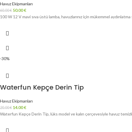
Havuz Ekipmanları
50.00
€
60.00
€
100 W 12 V mavi sıva üstü lamba, havuzlarınız için mükemmel aydınlatma s
-30%
Waterfun Kepçe Derin Tip
Havuz Ekipmanları
14.00
€
20.00
€
Waterfun Kepçe Derin Tip, lüks model ve kalın çerçevesiyle havuz temizli