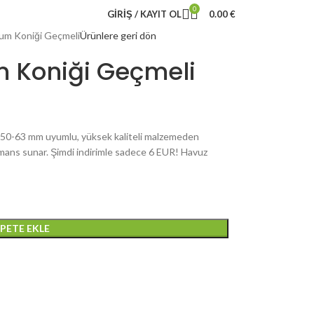
0
GIRIŞ / KAYIT OL
0.00
€
um Koniği Geçmeli
Ürünlere geri dön
 Koniği Geçmeli
50-63 mm uyumlu, yüksek kaliteli malzemeden
ormans sunar. Şimdi indirimle sadece 6 EUR! Havuz
EPETE EKLE