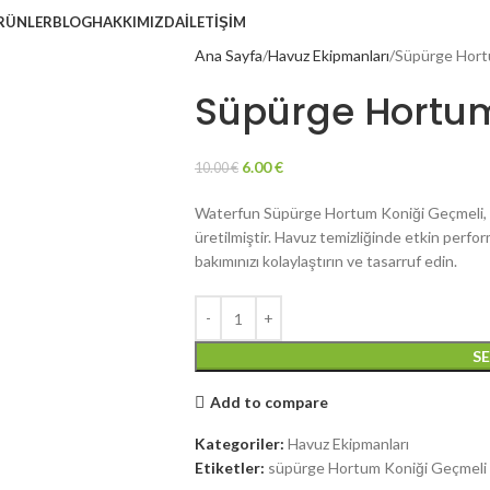
RÜNLER
BLOG
HAKKIMIZDA
İLETIŞIM
Ana Sayfa
Havuz Ekipmanları
Süpürge Hort
Süpürge Hortum
6.00
€
10.00
€
Waterfun Süpürge Hortum Koniği Geçmeli, 
üretilmiştir. Havuz temizliğinde etkin perf
bakımınızı kolaylaştırın ve tasarruf edin.
S
Add to compare
Kategoriler:
Havuz Ekipmanları
Etiketler:
süpürge Hortum Koniği Geçmeli