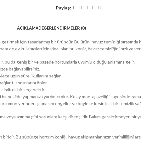
Paylaş:
AÇIKLAMA
DEĞERLENDIRMELER (0)
getirmek için tasarlanmış bir üründür. Bu ürün, havuz temizliği sırasında 
e ev kullanıcıları için ideal olan bu konik, havuz temizliğini hızlı ve verim
r, bu da geniş bir yelpazede hortumlarla uyumlu olduğu anlamına gelir.
ce bağlayabilirsiniz.
ece uzun süreli kullanım sağlar.
ağlantı sorunlarını önler.
kaliteli bir seçenektir.
 bir şekilde yapmanıza yardımcı olur. Kolay montaj özelliği sayesinde zama
 hortumun yerinden çıkmasını engeller ve böylece kesintisiz bir temizlik sağ
a veya aşınma gibi sorunlara karşı dirençlidir. Bakım gerektirmeyen bir ya
 biridir. Bu süpürge hortum koniği, havuz ekipmanlarınızın verimliliğini artı