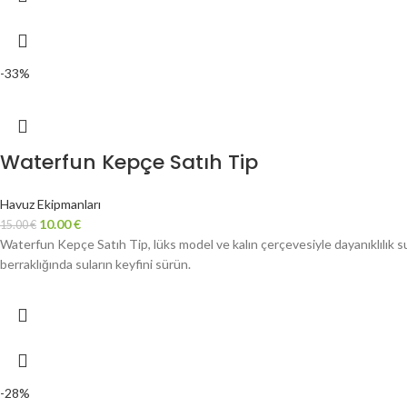
-33%
Waterfun Kepçe Satıh Tip
Havuz Ekipmanları
10.00
€
15.00
€
Waterfun Kepçe Satıh Tip, lüks model ve kalın çerçevesiyle dayanıklılık su
berraklığında suların keyfini sürün.
-28%