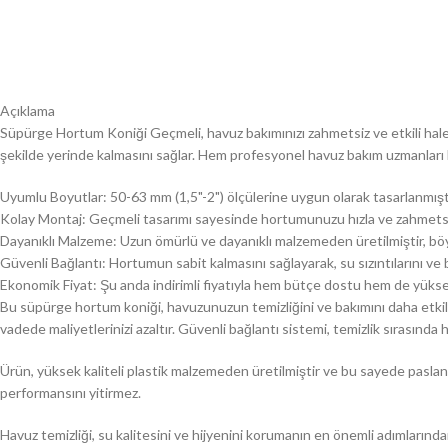
Açıklama
Süpürge Hortum Koniği Geçmeli, havuz bakımınızı zahmetsiz ve etkili hale 
şekilde yerinde kalmasını sağlar. Hem profesyonel havuz bakım uzmanları hem d
Uyumlu Boyutlar: 50-63 mm (1,5"-2") ölçülerine uygun olarak tasarlanmıştı
Kolay Montaj: Geçmeli tasarımı sayesinde hortumunuzu hızla ve zahmetsiz
Dayanıklı Malzeme: Uzun ömürlü ve dayanıklı malzemeden üretilmiştir, böyl
Güvenli Bağlantı: Hortumun sabit kalmasını sağlayarak, su sızıntılarını ve b
Ekonomik Fiyat: Şu anda indirimli fiyatıyla hem bütçe dostu hem de yüksek 
Bu süpürge hortum koniği, havuzunuzun temizliğini ve bakımını daha etkili
vadede maliyetlerinizi azaltır. Güvenli bağlantı sistemi, temizlik sırasında
Ürün, yüksek kaliteli plastik malzemeden üretilmiştir ve bu sayede paslanm
performansını yitirmez.
Havuz temizliği, su kalitesini ve hijyenini korumanın en önemli adımlarından