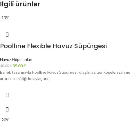
İlgili ürünler
-13%
Poollıne Flexıble Havuz Süpürgesi
Havuz Ekipmanları
35.00
€
40.00
€
Esnek tasarımıyla Poollıne Havuz Süpürgesi, ulaşılması zor köşeleri zahm
artırın, temizliği kolaylaştırın.
-20%