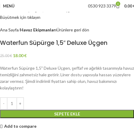
-28%
0
0530 923 3379
MENÜ
0.00
Büyütmek için tıklayın
Ana Sayfa
Havuz Ekipmanları
Ürünlere geri dön
Waterfun Süpürge 1,5″ Deluxe Üçgen
18.00
€
25.00
€
Waterfun Süpürge 1,5" Deluxe Üçgen, şeffaf ve ağırlıklı tasarımıyla havuz
temizliğini zahmetsiz hale getirir. Liner dostu yapısıyla hassas yüzeylere
zarar vermez. Şimdi indirimli fiyattan sahip olun, havuz bakımınızı
kolaylaştırın!
SEPETE EKLE
Add to compare