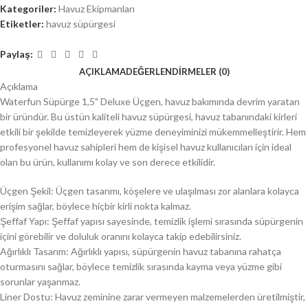
Kategoriler:
Havuz Ekipmanları
Etiketler:
havuz süpürgesi
Paylaş:
AÇIKLAMA
DEĞERLENDIRMELER (0)
Açıklama
Waterfun Süpürge 1,5" Deluxe Üçgen, havuz bakımında devrim yaratan
bir üründür. Bu üstün kaliteli havuz süpürgesi, havuz tabanındaki kirleri
etkili bir şekilde temizleyerek yüzme deneyiminizi mükemmelleştirir. Hem
profesyonel havuz sahipleri hem de kişisel havuz kullanıcıları için ideal
olan bu ürün, kullanımı kolay ve son derece etkilidir.
Üçgen Şekil: Üçgen tasarımı, köşelere ve ulaşılması zor alanlara kolayca
erişim sağlar, böylece hiçbir kirli nokta kalmaz.
Şeffaf Yapı: Şeffaf yapısı sayesinde, temizlik işlemi sırasında süpürgenin
içini görebilir ve doluluk oranını kolayca takip edebilirsiniz.
Ağırlıklı Tasarım: Ağırlıklı yapısı, süpürgenin havuz tabanına rahatça
oturmasını sağlar, böylece temizlik sırasında kayma veya yüzme gibi
sorunlar yaşanmaz.
Liner Dostu: Havuz zeminine zarar vermeyen malzemelerden üretilmiştir,