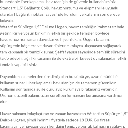
bu nedenle liner kaplamalı havuzlar için de güvenle kullanabilirsiniz.
Standart 1,5" Bağlantı: Çoğu havuz hortumu ve ekipmanı ile uyumlu
standart bağlantı noktası sayesinde kurulum ve kullanım son derece
kolaydır.
Waterfun Süpürge 1,5" Deluxe Üçgen, havuz temizliğini zahmetsiz hale
getirir. Kir ve yosun birikimini etkili bir şekilde temizler, böylece
havuzunuz her zaman davetkar ve hijyenik kalır. Üçgen tasarım,
süpürgenin köşelere ve duvar diplerine kolayca ulaşmasını sağlayarak
tam kapsamlı bir temizlik sunar. Şeffaf yapısı sayesinde temizlik sürecini
takip edebilir, ağırlıklı tasarımı ile de ekstra bir kuvvet uygulamadan etkili
temizlik yapabilirsiniz.
Dayanıklı malzemelerden üretilmiş olan bu süpürge, uzun ömürlü bir
kullanım sunar. Liner kaplamalı havuzlar için de tamamen güvenlidir.
Kullanım sonrasında su ile durulayıp kurumaya bırakmanız yeterlidir.
Ürünün düzenli bakımı, uzun süreli performansını korumasına yardımcı
olur.
Havuz bakımını kolaylaştıran ve zaman kazandıran Waterfun Süpürge 1,5"
Deluxe Üçgen, şimdi indirimli fiyatıyla sadece 18 EUR. Bu fırsatı
kaçırmayın ve havuzunuzun her daim temiz ve berrak kalmasını sağlayın.