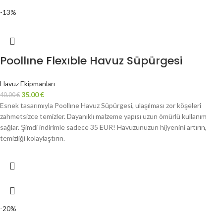
-13%
Poollıne Flexıble Havuz Süpürgesi
Havuz Ekipmanları
35.00
€
40.00
€
Esnek tasarımıyla Poollıne Havuz Süpürgesi, ulaşılması zor köşeleri
zahmetsizce temizler. Dayanıklı malzeme yapısı uzun ömürlü kullanım
sağlar. Şimdi indirimle sadece 35 EUR! Havuzunuzun hijyenini artırın,
temizliği kolaylaştırın.
-20%